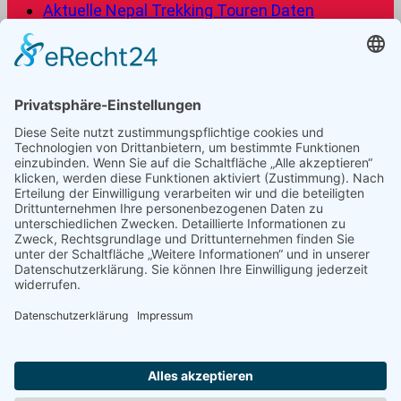
Aktuelle Nepal Trekking Touren Daten
Everest Panorama Trekkingtour (12 Tage)
Mardi Himal Trekkingtour (14 Tage)
Manuslu Circuit Trekkingtour (18 Tage)
Frage die Nepal Friends
Von den Nepal Friends kannst Du dich individuell und
professionell beraten lassen, und eine gut geplante
Reise erhalten, von der beide Seiten profitieren. Du
möchtest mehr über Nepal erfahren? Dann schreib
uns!
Kontaktformular
Besuche uns auf Facebook
Besuche uns auf Instagram