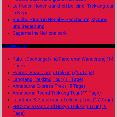
Leitfaden Höhenkrankheit bei einer Trekkingtour
in Nepal
Buddha Stupa in Nepal – Geschichte, Mythos
und Bedeutung
Sagarmatha Nationalpark
Trekking Touren
Kultur, Dschungel und Panorama Wanderung (14
Tage)
Everest Base Camp Trekking (16 Tage)
Langtang Trekking Tour (11 Tage)
Annapurna Express Trek (15 Tage)
Annapurna Round Trekking Tour (19 Tage)
Langtang & Gosaikunda Trekking Tour (17 Tage)
EBC Chola Pass and Gokyo Trekking Tour (19
Tage)