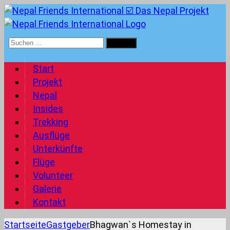
Suchen
nach:
Start
Projekt
Nepal
Insides
Trekking
Ausflüge
Unterkünfte
Flüge
Volunteer
Galerie
Kontakt
Startseite
Gastgeber
Bhagwan`s Homestay in