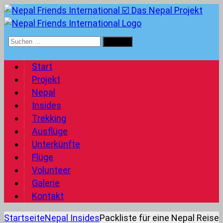
Suchen
nach:
Start
Projekt
Nepal
Insides
Trekking
Ausflüge
Unterkünfte
Flüge
Volunteer
Galerie
Kontakt
Startseite
Nepal Insides
Packliste für eine Nepal Reise