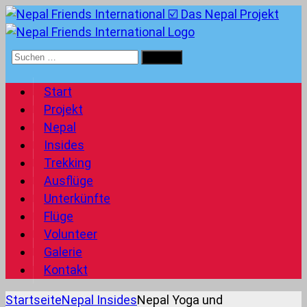
Suchen
nach:
Start
Projekt
Nepal
Insides
Trekking
Ausflüge
Unterkünfte
Flüge
Volunteer
Galerie
Kontakt
Startseite
Nepal Insides
Nepal Yoga und