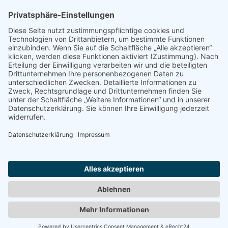
Langtang Trekking Tour (11 Tage)
Frage die Nepal Friends
Von den Nepal Friends kannst Du dich individuell und
professionell beraten lassen, und eine gut geplante
Reise erhalten, von der beide Seiten profitieren. Du
möchtest mehr über Nepal erfahren? Dann schreib
uns!
Kontaktformular
Besuche uns auf Facebook
Besuche uns auf Instagram
Kontakt über Whatsapp
Impressum
|
Datenschutz
|
Sitemap
|
Vermittlungsinformation & AGB