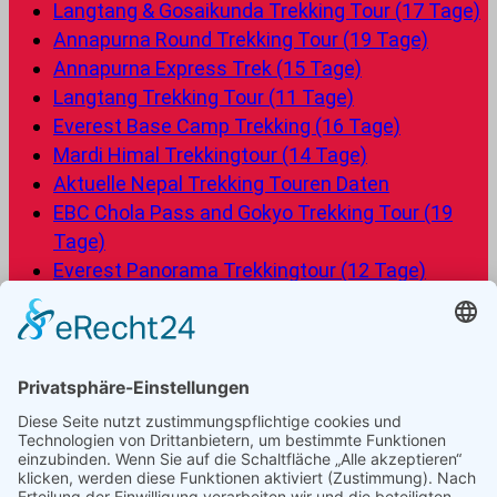
Langtang & Gosaikunda Trekking Tour (17 Tage)
Annapurna Round Trekking Tour (19 Tage)
Annapurna Express Trek (15 Tage)
Langtang Trekking Tour (11 Tage)
Everest Base Camp Trekking (16 Tage)
Mardi Himal Trekkingtour (14 Tage)
Aktuelle Nepal Trekking Touren Daten
EBC Chola Pass and Gokyo Trekking Tour (19
Tage)
Everest Panorama Trekkingtour (12 Tage)
Manuslu Circuit Trekkingtour (18 Tage)
Kultur, Dschungel und Panorama Wanderung (14
Tage)
Frage die Nepal Friends
Von den Nepal Friends kannst Du dich individuell und
professionell beraten lassen, und eine gut geplante