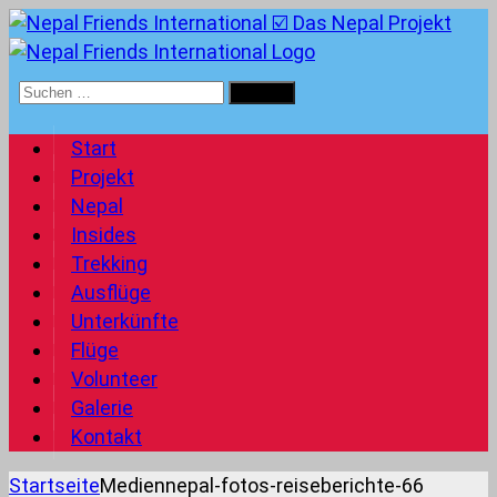
Suchen
nach:
Start
Projekt
Nepal
Insides
Trekking
Ausflüge
Unterkünfte
Flüge
Volunteer
Galerie
Kontakt
Startseite
Medien
nepal-fotos-reiseberichte-66