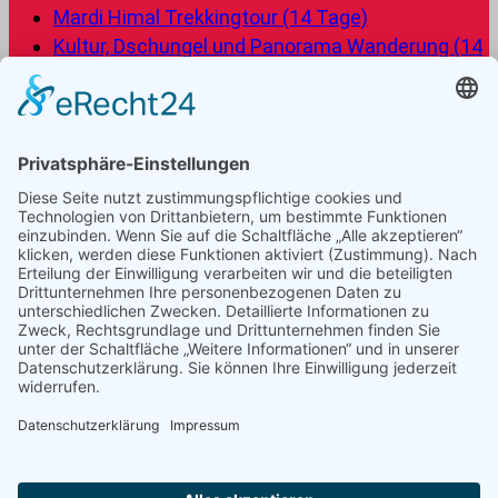
Mardi Himal Trekkingtour (14 Tage)
Kultur, Dschungel und Panorama Wanderung (14
Tage)
Langtang Trekking Tour (11 Tage)
Manuslu Circuit Trekkingtour (18 Tage)
Frage die Nepal Friends
Von den Nepal Friends kannst Du dich individuell und
professionell beraten lassen, und eine gut geplante
Reise erhalten, von der beide Seiten profitieren. Du
möchtest mehr über Nepal erfahren? Dann schreib
uns!
Kontaktformular
Besuche uns auf Facebook
Besuche uns auf Instagram