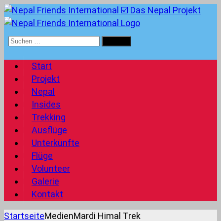
Suchen
nach:
Start
Projekt
Nepal
Insides
Trekking
Ausflüge
Unterkünfte
Flüge
Volunteer
Galerie
Kontakt
Startseite
Medien
Mardi Himal Trek