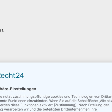
et.
 Camp Trek
vom Land sehen