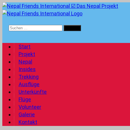
Suchen
nach:
Start
Projekt
Nepal
Insides
Trekking
Ausflüge
Unterkünfte
Flüge
Volunteer
Galerie
Kontakt