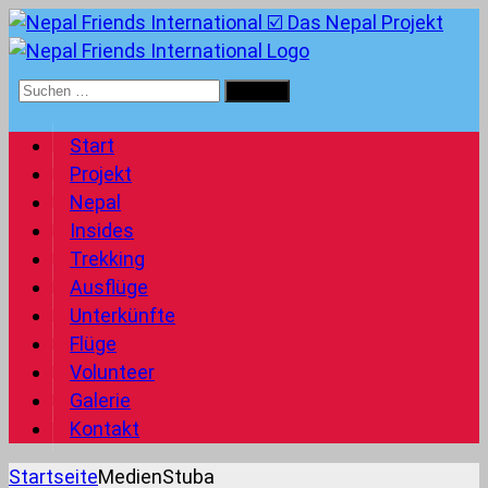
Suchen
nach:
Start
Projekt
Nepal
Insides
Trekking
Ausflüge
Unterkünfte
Flüge
Volunteer
Galerie
Kontakt
Startseite
Medien
Stuba