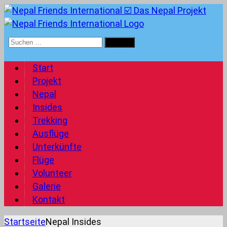
Suchen
nach:
Start
Projekt
Nepal
Insides
Trekking
Ausflüge
Unterkünfte
Flüge
Volunteer
Galerie
Kontakt
Startseite
Nepal Insides