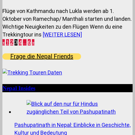
Flüge von Kathmandu nach Lukla werden ab 1.
Oktober von Ramechap/ Manthali starten und landen.
Wichtige Neuigkeiten zu den Flügen Wenn du eine
Trekkingtour ins
[WEITER LESEN]
«
1
2
3
4
…
6
»
Seitennummerierung
der
Frage die Nepal Friends
Beiträge
Nepal Insides
Pashupatinath in Nepal: Einblicke in Geschichte,
Kultur und Bedeutung